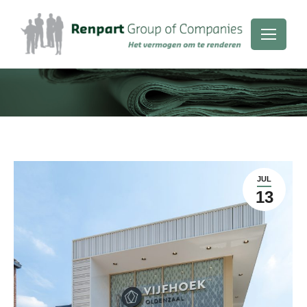
JUL
13