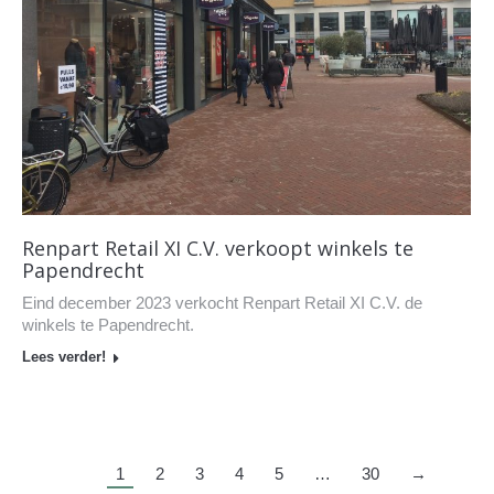
Renpart Retail XI C.V. verkoopt winkels te
Papendrecht
Eind december 2023 verkocht Renpart Retail XI C.V. de
winkels te Papendrecht.
Lees verder!
1
2
3
4
5
…
30
→