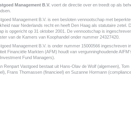
stgoed Management B.V.
voert de directie over en treedt op als be
ndsen.
tgoed Management B.V. is een besloten vennootschap met beperkte
kheid naar Nederlands recht en heeft Den Haag als statutaire zetel. 
p is opgericht op 31 oktober 2001. De vennootschap is ingeschreven
ister van de Kamers van Koophandel onder nummer 24327420.
tgoed Management B.V. is onder nummer 15000566 ingeschreven in 
riteit Financiële Markten (AFM) houdt van vergunninghoudende AIFM’
e Investment Fund Managers).
n Renpart Vastgoed bestaat uit Hans-Olav de Wolf (algemeen), Tom
l), Frans Thomassen (financieel) en Suzanne Hormann (compliance