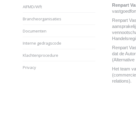
Renpart Va
AIFMD/Wft
vastgoedfo
Brancheorganisaties
Renpart Vas
aansprakelij
Documenten
vennootscha
Handelsreg
Interne gedragscode
Renpart Vas
dat de Auto
Klachtenprocedure
(Alternativ
Privacy
Het team va
(commerciee
relations).