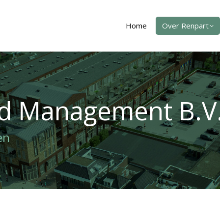
Home
Over Renpart
ed Management B.V
en