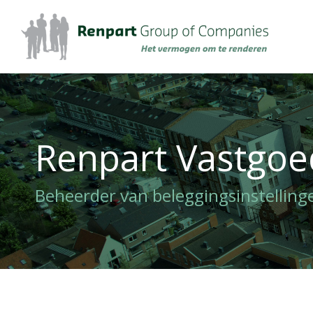
Renpart Vastgo
Je bent hier:
Beheerder van beleggingsinstelling