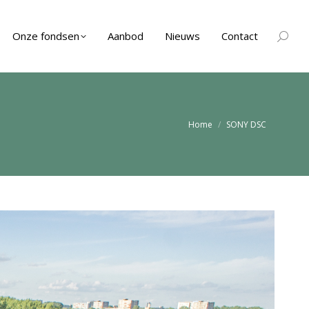
Onze fondsen
Aanbod
Nieuws
Contact
Zoeken
Je bent hier:
Home
SONY DSC