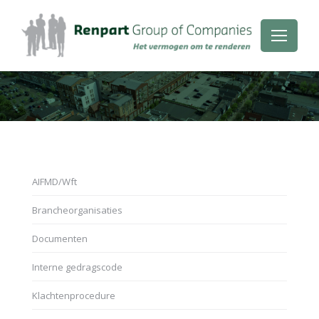
Je bent hier:
AIFMD/Wft
Brancheorganisaties
Documenten
Interne gedragscode
Klachtenprocedure