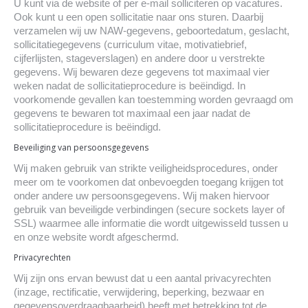
U kunt via de website of per e-mail solliciteren op vacatures.
Ook kunt u een open sollicitatie naar ons sturen. Daarbij
verzamelen wij uw NAW-gegevens, geboortedatum, geslacht,
sollicitatiegegevens (curriculum vitae, motivatiebrief,
cijferlijsten, stageverslagen) en andere door u verstrekte
gegevens. Wij bewaren deze gegevens tot maximaal vier
weken nadat de sollicitatieprocedure is beëindigd. In
voorkomende gevallen kan toestemming worden gevraagd om
gegevens te bewaren tot maximaal een jaar nadat de
sollicitatieprocedure is beëindigd.
Beveiliging van persoonsgegevens
Wij maken gebruik van strikte veiligheidsprocedures, onder
meer om te voorkomen dat onbevoegden toegang krijgen tot
onder andere uw persoonsgegevens. Wij maken hiervoor
gebruik van beveiligde verbindingen (secure sockets layer of
SSL) waarmee alle informatie die wordt uitgewisseld tussen u
en onze website wordt afgeschermd.
Privacyrechten
Wij zijn ons ervan bewust dat u een aantal privacyrechten
(inzage, rectificatie, verwijdering, beperking, bezwaar en
gegevensoverdraagbaarheid) heeft met betrekking tot de