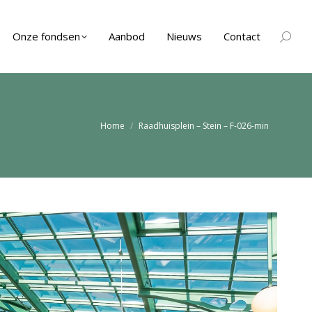
Onze fondsen
Aanbod
Nieuws
Contact
Zoeken
Je bent hier:
Home
Raadhuisplein – Stein – F-026-min