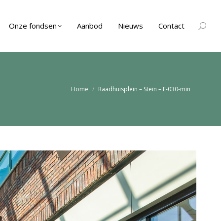
Onze fondsen
Aanbod
Nieuws
Contact
Zoeken
Je bent hier:
Home
Raadhuisplein – Stein – F-030-min