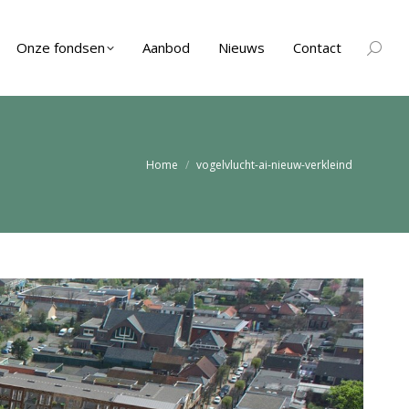
Onze fondsen
Aanbod
Nieuws
Contact
Zoeken
Je bent hier:
Home
vogelvlucht-ai-nieuw-verkleind