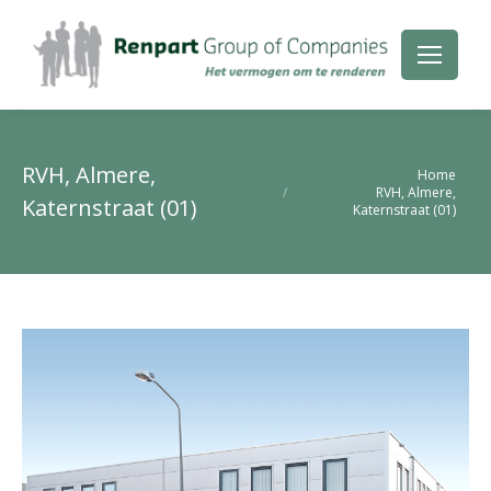
RVH, Almere,
Je bent hier:
Home
RVH, Almere,
Katernstraat (01)
Katernstraat (01)