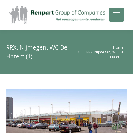
RRX, Nijmegen, WC De
Je bent hier:
Home
RRX, Nijmegen, WC De
Hatert (1)
Hatert…