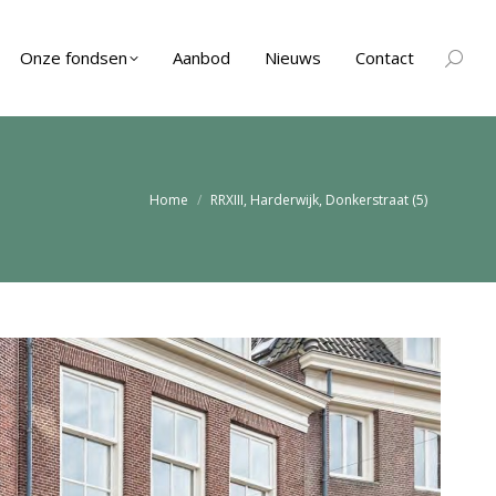
Onze fondsen
Aanbod
Nieuws
Contact
Zoeken
Je bent hier:
Home
RRXIII, Harderwijk, Donkerstraat (5)