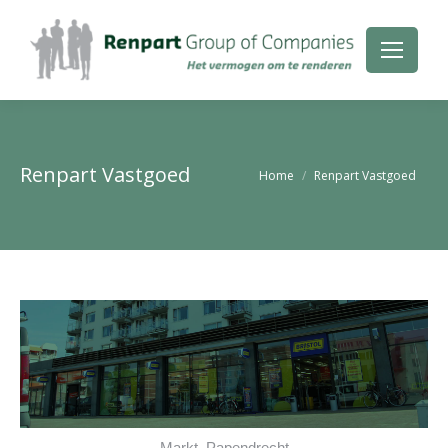
Renpart Vastgoed
Je bent hier:
Home
Renpart Vastgoed
Markt, Papendrecht