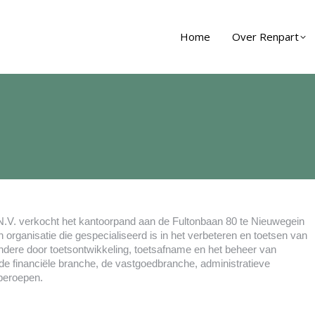
Home
Over Renpart
.V. verkocht het kantoorpand aan de Fultonbaan 80 te Nieuwegein
rganisatie die gespecialiseerd is in het verbeteren en toetsen van
ere door toetsontwikkeling, toetsafname en het beheer van
r de financiële branche, de vastgoedbranche, administratieve
 beroepen.