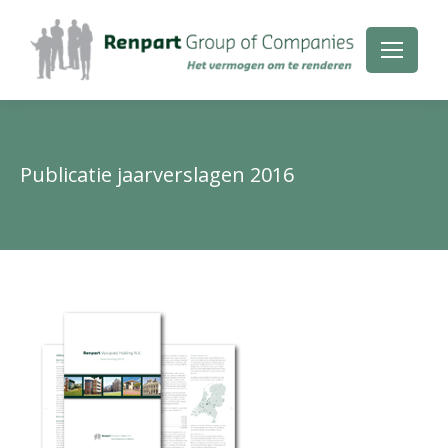
Publicatie jaarverslagen 2016
Je
be
hie