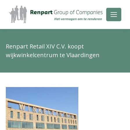
Renpart Retail XIV C.V. koopt
wijkwinkelcentrum te Vlaardingen
Je
be
hie