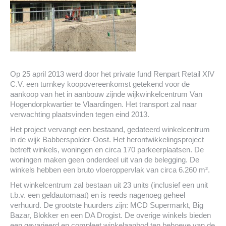
Op 25 april 2013 werd door het private fund Renpart Retail XIV
C.V. een turnkey koopovereenkomst getekend voor de
aankoop van het in aanbouw zijnde wijkwinkelcentrum Van
Hogendorpkwartier te Vlaardingen. Het transport zal naar
verwachting plaatsvinden tegen eind 2013.
Het project vervangt een bestaand, gedateerd winkelcentrum
in de wijk Babberspolder-Oost. Het herontwikkelingsproject
betreft winkels, woningen en circa 170 parkeerplaatsen. De
woningen maken geen onderdeel uit van de belegging. De
winkels hebben een bruto vloeroppervlak van circa 6.260 m².
Het winkelcentrum zal bestaan uit 23 units (inclusief een unit
t.b.v. een geldautomaat) en is reeds nagenoeg geheel
verhuurd. De grootste huurders zijn: MCD Supermarkt, Big
Bazar, Blokker en een DA Drogist. De overige winkels bieden
een gevarieerd en compleet winkelaanbod ten behoeve van de