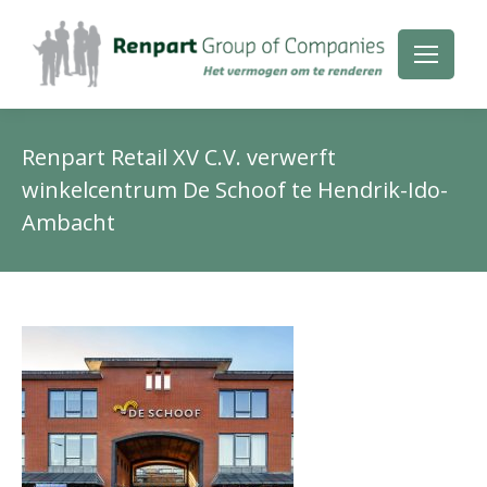
Renpart Retail XV C.V. verwerft
winkelcentrum De Schoof te Hendrik-Ido-
Je
Ambacht
be
hie