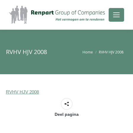
RVHV HJV 2008
Je bent hier:
Home
RVHV HJV 2008
RVHV HJV 2008
Deel pagina