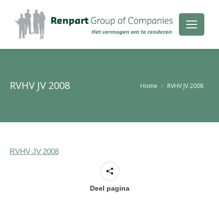
RVHV JV 2008
Je bent hier:
Home
RVHV JV 2008
RVHV JV 2008
Deel pagina