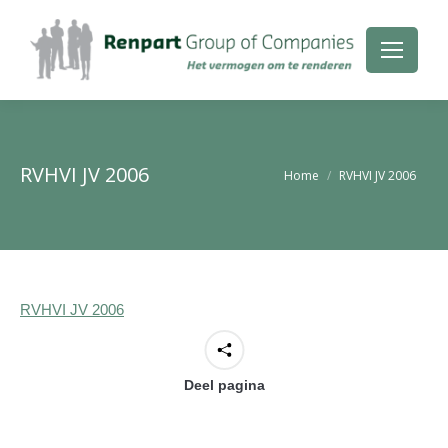
RVHVI JV 2006
Je bent hier:
Home
RVHVI JV 2006
RVHVI JV 2006
Deel pagina