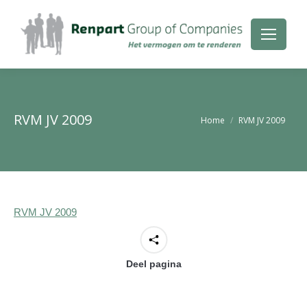
RVM JV 2009
Je bent hier:
Home
RVM JV 2009
RVM JV 2009
Deel pagina