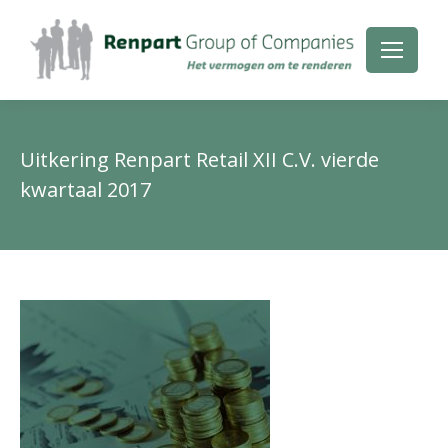
Uitkering Renpart Retail XII C.V. vierde
kwartaal 2017
Je
be
hie