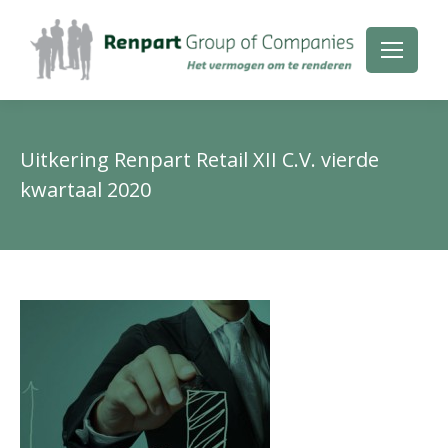
Uitkering Renpart Retail XII C.V. vierde
kwartaal 2020
Je
be
hie