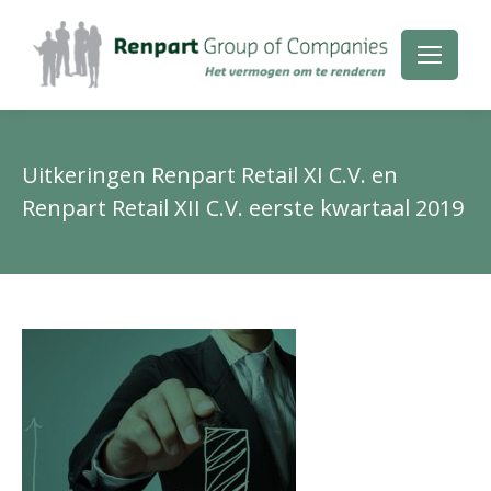
Uitkeringen Renpart Retail XI C.V. en
Renpart Retail XII C.V. eerste kwartaal 2019
Je
be
hie