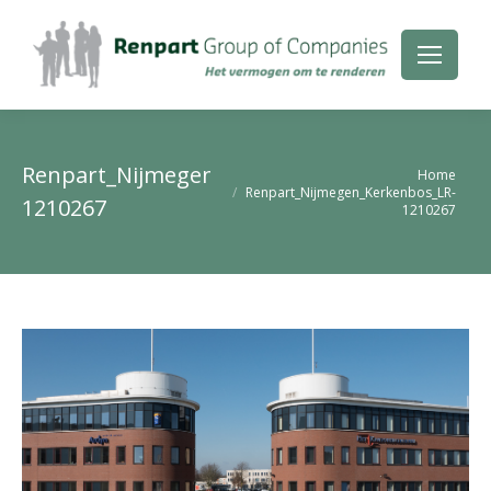
Renpart_Nijmegen_Kerkenbos_LR-
Je bent hier:
Home
Renpart_Nijmegen_Kerkenbos_LR-
1210267
1210267