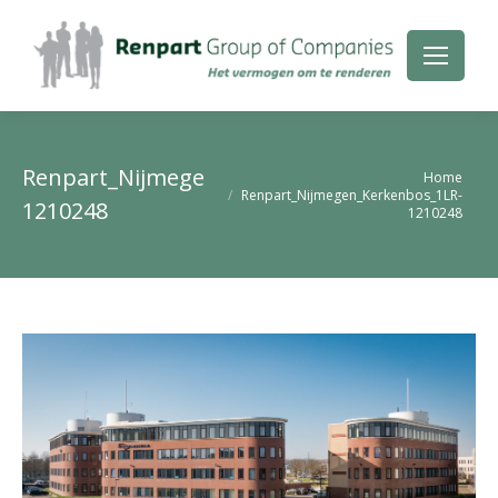
Renpart_Nijmegen_Kerkenbos_1LR-
Je bent hier:
Home
Renpart_Nijmegen_Kerkenbos_1LR-
1210248
1210248