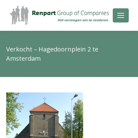
Verkocht – Hagedoornplein 2 te
Amsterdam
Je
be
hie