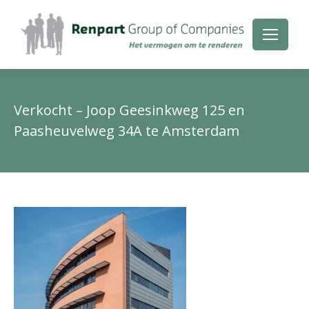
Verkocht – Joop Geesinkweg 125 en
Paasheuvelweg 34A te Amsterdam
Je
be
hie