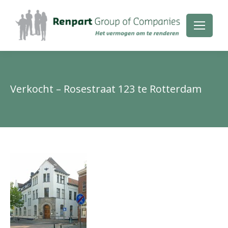
Verkocht – Rosestraat 123 te Rotterdam
Je
be
hie