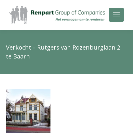
Verkocht – Rutgers van Rozenburglaan 2
te Baarn
Je
be
hie