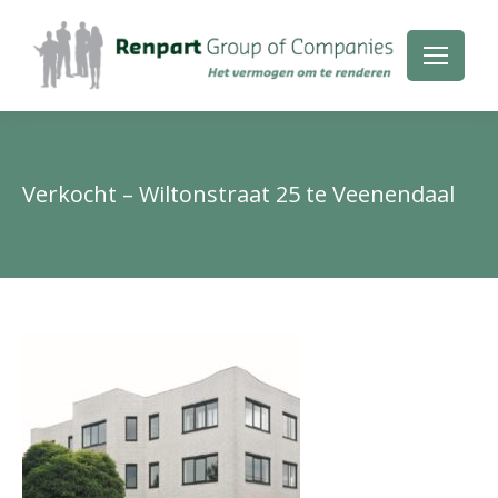
Verkocht – Wiltonstraat 25 te Veenendaal
Je
be
hie