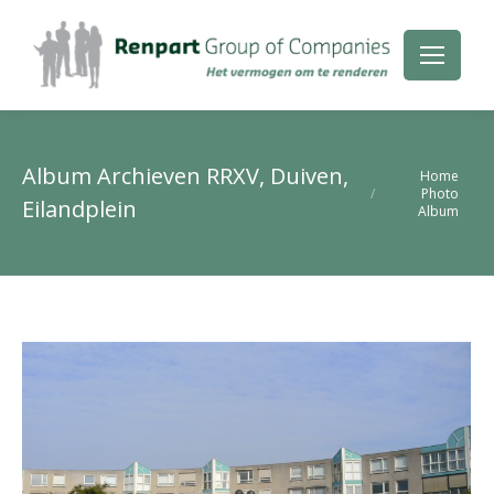
Album Archieven
RRXV, Duiven,
Je bent hier:
Home
Photo
Eilandplein
Album