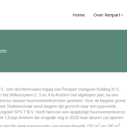
Home
Over Renpart
hem
V., een dochtermaatschappij van Renpart Vastgoed Holding N.V.,
n het Willemsplein 2, 3 en 4 te Arnhem het afgelopen jaar, na een
diverse nieuwe huurovereenkomsten gesloten. Voor de begane grond
uwe Stationsstraat werd langere tijd gezocht naar een passende
astgoed SPV 7 B.V. heeft hiervoor een langdurige huurovereenkomst
nt ’t Zusje Arnhem die mogelijk nog in 2018 haar deuren zal openen.
2
2
g slechts twee kantoorunits van respectievelijk 150 m
en 180 m