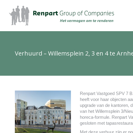
Verhuurd – Willemsplein 2, 3 en 4 te Arn
Renpart Vastgoed SPV 7 B.
heeft voor haar objecten aa
upgrade van de kantoren, 
van het Willemsplein 3/Nie
horeca-formule. Renpart V
gesloten met tapasrestaura
Met deze verhuur zijn er no