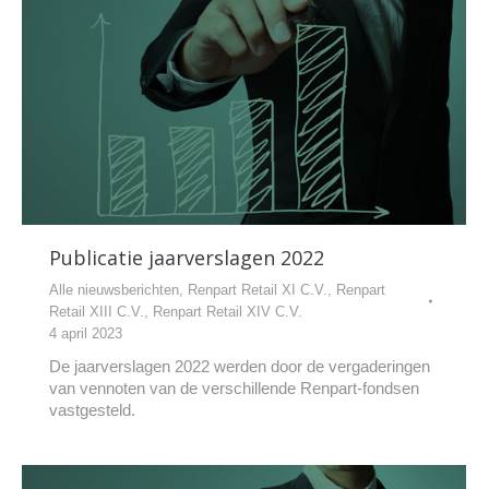
Publicatie jaarverslagen 2022
Alle nieuwsberichten
,
Renpart Retail XI C.V.
,
Renpart
Retail XIII C.V.
,
Renpart Retail XIV C.V.
4 april 2023
De jaarverslagen 2022 werden door de vergaderingen
van vennoten van de verschillende Renpart-fondsen
vastgesteld.