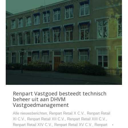
Renpart Vastgoed besteedt technisch
beheer uit aan DHVM
Vastgoedmanagement
Alle nieuwsberichten
,
Renpart Retail X C.V.
,
Renpart Retail
XI C.V.
,
Renpart Retail XII C.V.
,
Renpart Retail XIII C.V.
,
Renpart Retail XIV C.V.
,
Renpart Retail XV C.V.
,
Renpart