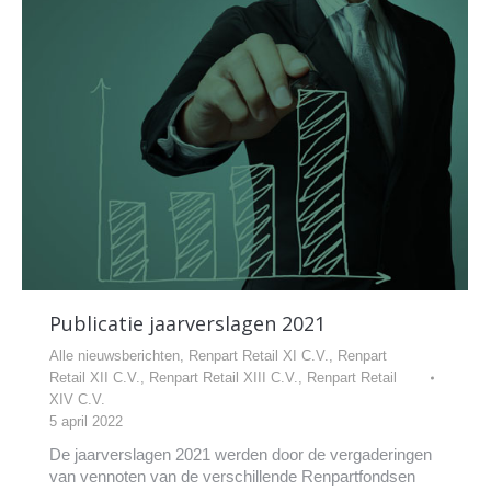
Publicatie jaarverslagen 2021
Alle nieuwsberichten
,
Renpart Retail XI C.V.
,
Renpart
Retail XII C.V.
,
Renpart Retail XIII C.V.
,
Renpart Retail
XIV C.V.
5 april 2022
De jaarverslagen 2021 werden door de vergaderingen
van vennoten van de verschillende Renpartfondsen