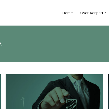
Home
Over Renpart
V.
J