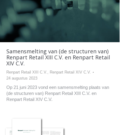
Samensmelting van (de structuren van)
Renpart Retail XIII C.V. en Renpart Retail
XIV C.V.
Renpart Retail XIII C.V.
,
Renpart Retail XIV C.V.
24 augustus 2023
Op 21 juni 2023 vond een samensmelting plaats van
(de structuren van) Renpart Retail XIII C.V. en
Renpart Retail XIV C.V.