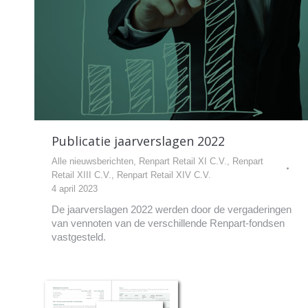
Publicatie jaarverslagen 2022
Alle nieuwsberichten
,
Renpart Retail XI C.V.
,
Renpart
Retail XIII C.V.
,
Renpart Retail XIV C.V.
4 april 2023
De jaarverslagen 2022 werden door de vergaderingen
van vennoten van de verschillende Renpart-fondsen
vastgesteld.