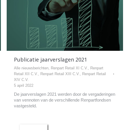
Publicatie jaarverslagen 2021
Alle nieuwsberichten
,
Renpart Retail XI C.V.
,
Renpart
Retail XII C.V.
,
Renpart Retail XIII C.V.
,
Renpart Retail
XIV C.V.
5 april 2022
De jaarverslagen 2021 werden door de vergaderingen
van vennoten van de verschillende Renpartfondsen
vastgesteld.