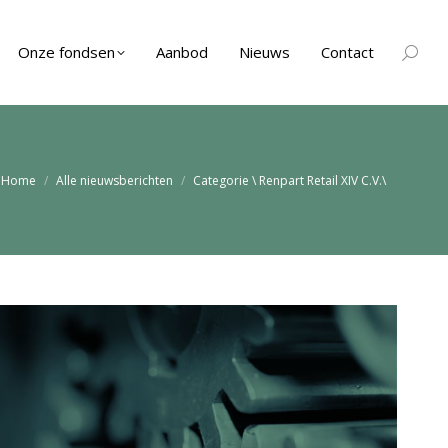
Onze fondsen
Aanbod
Nieuws
Contact
Zoeken
e bent hier:
Home
Alle nieuwsberichten
Categorie \ Renpart Retail XIV C.V.\