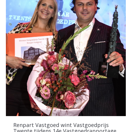
Renpart Vastgoed wint Vastgoedprijs
Twente tijdens 14e Vastgoedrapportage