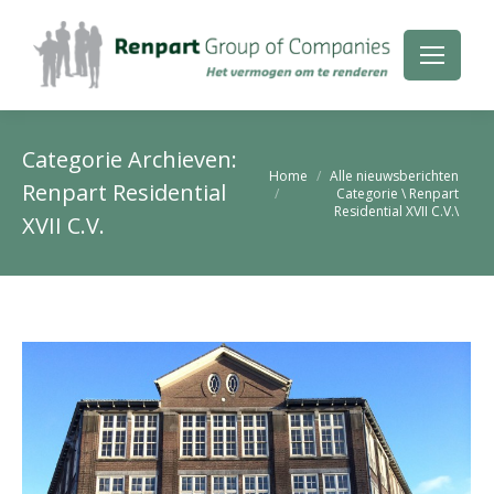
Categorie Archieven:
Je bent hier:
Home
Alle nieuwsberichten
Renpart Residential
Categorie \ Renpart
Residential XVII C.V.\
XVII C.V.